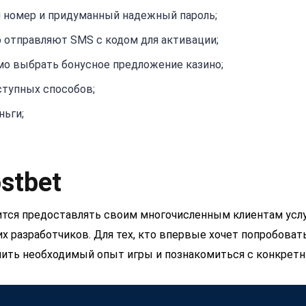
 номер и придуманный надежный пароль;
о отправляют SMS с кодом для активации;
мо выбрать бонусное предложение казино;
ступных способов;
ньги;
stbet
ится предоставлять своим многочисленным клиентам услу
 разработчиков. Для тех, кто впервые хочет попробовать
ить необходимый опыт игры и познакомиться с конкретн