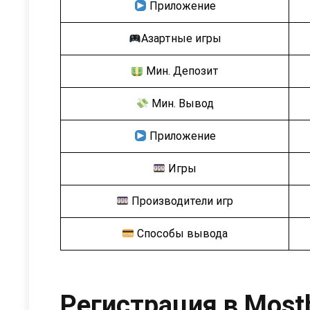
Приложение
Азартные игры
Мин. Депозит
Мин. Вывод
Приложение
Игры
Производители игр
Способы вывода
Регистрация в Most