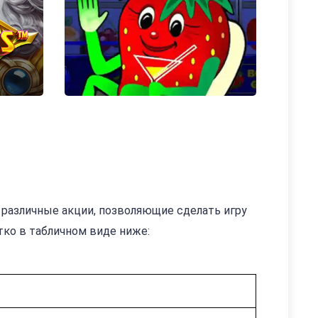
 различные акции, позволяющие сделать игру
тко в табличном виде ниже: