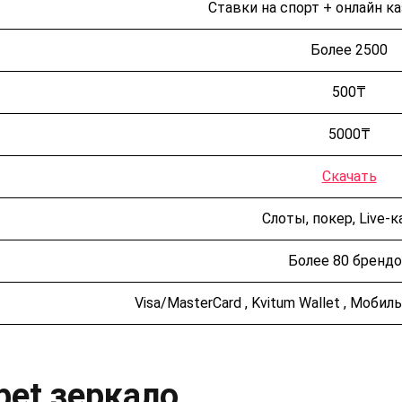
Ставки на спорт + онлайн к
Более 2500
500₸
5000₸
Скачать
Слоты, покер, Live-к
Более 80 бренд
Visa/MasterCard , Kvitum Wallet , Моби
bet зеркало