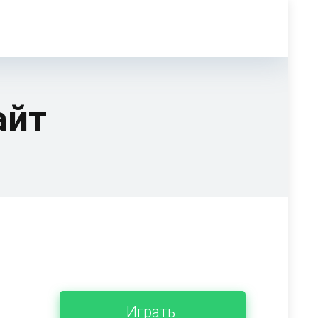
айт
Играть