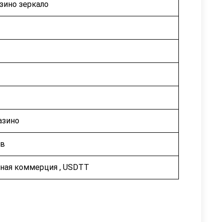
азино зеркало
азино
ов
льная коммерция , USDTT