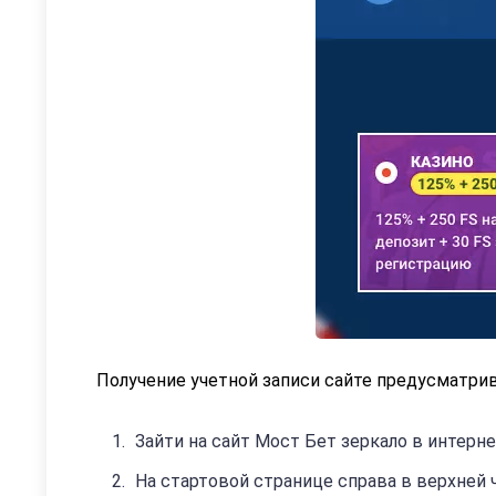
Получение учетной записи сайте предусматри
Зайти на сайт Мост Бет зеркало в интерне
На стартовой странице справа в верхней 